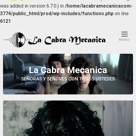
was added in version 6.7.0.) in
/home/lacabramecanicacom-
3774/public_html/prod/wp-includes/functions.php
on line
6121
Skip
to
MENU
content
La Cabra Mecanica
SEÑORAS Y SEÑORES CON TODOS USTEDES