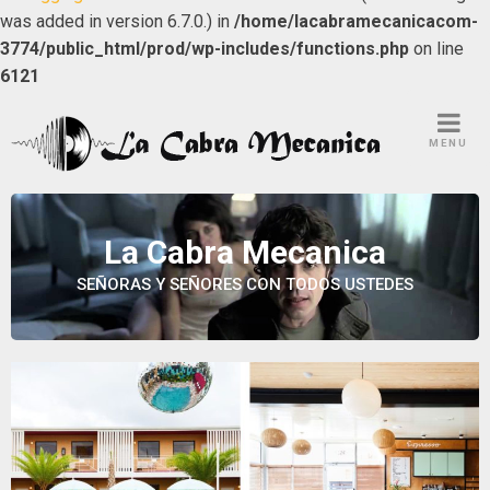
was added in version 6.7.0.) in
/home/lacabramecanicacom-
3774/public_html/prod/wp-includes/functions.php
on line
6121
Skip
to
MENU
content
La Cabra Mecanica
SEÑORAS Y SEÑORES CON TODOS USTEDES